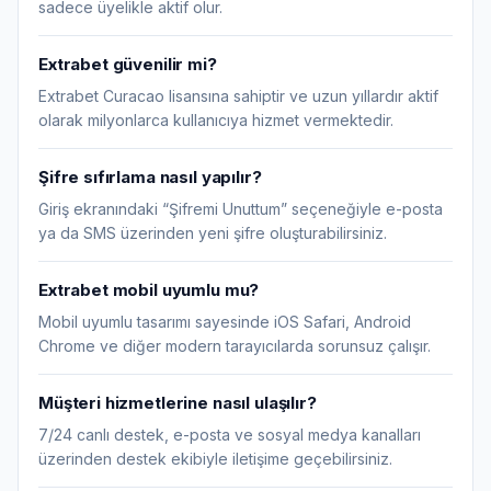
sadece üyelikle aktif olur.
Extrabet güvenilir mi?
Extrabet Curacao lisansına sahiptir ve uzun yıllardır aktif
olarak milyonlarca kullanıcıya hizmet vermektedir.
Şifre sıfırlama nasıl yapılır?
Giriş ekranındaki “Şifremi Unuttum” seçeneğiyle e-posta
ya da SMS üzerinden yeni şifre oluşturabilirsiniz.
Extrabet mobil uyumlu mu?
Mobil uyumlu tasarımı sayesinde iOS Safari, Android
Chrome ve diğer modern tarayıcılarda sorunsuz çalışır.
Müşteri hizmetlerine nasıl ulaşılır?
7/24 canlı destek, e-posta ve sosyal medya kanalları
üzerinden destek ekibiyle iletişime geçebilirsiniz.