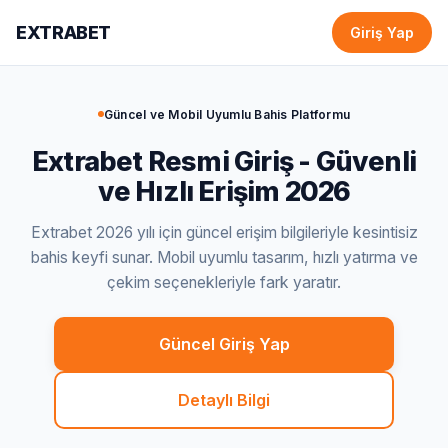
EXTRABET
Giriş Yap
Güncel ve Mobil Uyumlu Bahis Platformu
Extrabet Resmi Giriş - Güvenli
ve Hızlı Erişim 2026
Extrabet 2026 yılı için güncel erişim bilgileriyle kesintisiz
bahis keyfi sunar. Mobil uyumlu tasarım, hızlı yatırma ve
çekim seçenekleriyle fark yaratır.
Güncel Giriş Yap
Detaylı Bilgi