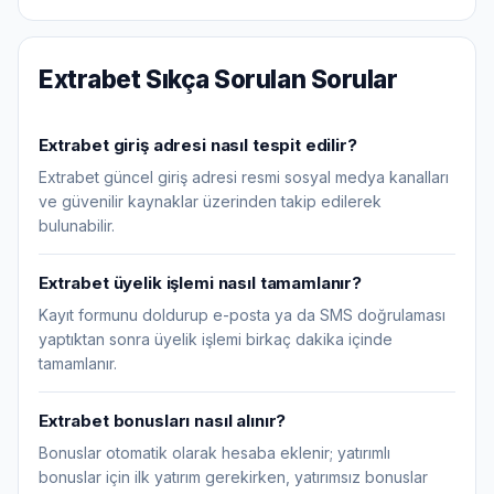
Extrabet Sıkça Sorulan Sorular
Extrabet giriş adresi nasıl tespit edilir?
Extrabet güncel giriş adresi resmi sosyal medya kanalları
ve güvenilir kaynaklar üzerinden takip edilerek
bulunabilir.
Extrabet üyelik işlemi nasıl tamamlanır?
Kayıt formunu doldurup e-posta ya da SMS doğrulaması
yaptıktan sonra üyelik işlemi birkaç dakika içinde
tamamlanır.
Extrabet bonusları nasıl alınır?
Bonuslar otomatik olarak hesaba eklenir; yatırımlı
bonuslar için ilk yatırım gerekirken, yatırımsız bonuslar