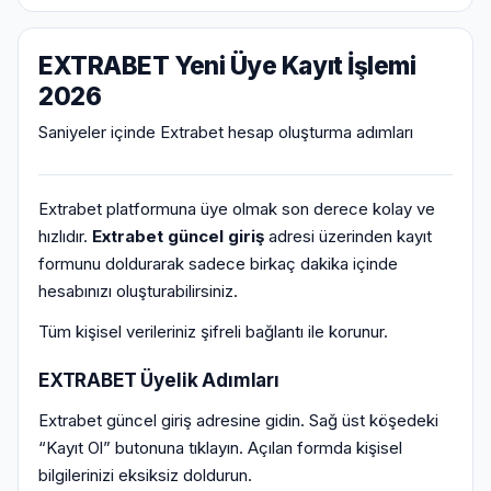
EXTRABET Yeni Üye Kayıt İşlemi
2026
Saniyeler içinde Extrabet hesap oluşturma adımları
Extrabet platformuna üye olmak son derece kolay ve
hızlıdır.
Extrabet güncel giriş
adresi üzerinden kayıt
formunu doldurarak sadece birkaç dakika içinde
hesabınızı oluşturabilirsiniz.
Tüm kişisel verileriniz şifreli bağlantı ile korunur.
EXTRABET Üyelik Adımları
Extrabet güncel giriş adresine gidin. Sağ üst köşedeki
“Kayıt Ol” butonuna tıklayın. Açılan formda kişisel
bilgilerinizi eksiksiz doldurun.