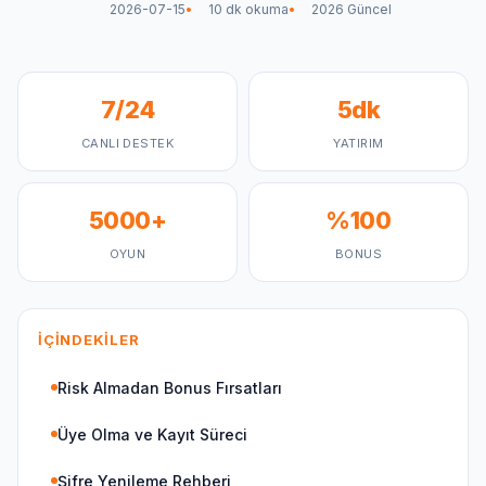
2026-07-15
10 dk okuma
2026 Güncel
7/24
5dk
CANLI DESTEK
YATIRIM
5000+
%100
OYUN
BONUS
İÇINDEKILER
Risk Almadan Bonus Fırsatları
Üye Olma ve Kayıt Süreci
Şifre Yenileme Rehberi