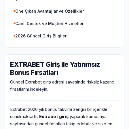
Öne Çıkan Avantajlar ve Özellikler
Canlı Destek ve Müşteri Hizmetleri
2026 Güncel Giriş Bilgileri
EXTRABET Giriş ile Yatırımsız
Bonus Fırsatları
Güncel Extrabet giriş adresi sayesinde risksiz kazanç
fırsatlarını inceleyin.
Extrabet 2026 yılı bonus takvimi zengin bir içerikle
sunulmaktadır.
Extrabet giriş
yaparak kampanya
sayfasından güncel fırsatları takip edebilir ve size en