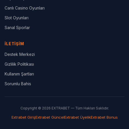
Canlı Casino Oyunları
Slot Oyunları
Sanal Sporlar
İLETIŞIM
Destek Merkezi
Gizlilik Politikası
Kullanım Şartları
Sorumlu Bahis
Copyright © 2026 EXTRABET — Tüm Hakları Saklıdır.
Extrabet Giriş
Extrabet Güncel
Extrabet Üyelik
Extrabet Bonus