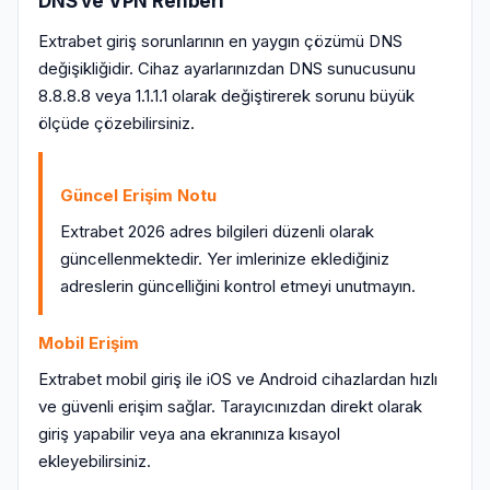
DNS ve VPN Rehberi
Extrabet giriş sorunlarının en yaygın çözümü DNS
değişikliğidir. Cihaz ayarlarınızdan DNS sunucusunu
8.8.8.8 veya 1.1.1.1 olarak değiştirerek sorunu büyük
ölçüde çözebilirsiniz.
Güncel Erişim Notu
Extrabet 2026 adres bilgileri düzenli olarak
güncellenmektedir. Yer imlerinize eklediğiniz
adreslerin güncelliğini kontrol etmeyi unutmayın.
Mobil Erişim
Extrabet mobil giriş ile iOS ve Android cihazlardan hızlı
ve güvenli erişim sağlar. Tarayıcınızdan direkt olarak
giriş yapabilir veya ana ekranınıza kısayol
ekleyebilirsiniz.