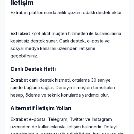
İletişim
Extrabet platformunda anlık çözüm odaklı destek ekibi
Extrabet
7/24 aktif müşteri hizmetleri ile kullanıcılarına
kesintisiz destek sunar. Canlı destek, e-posta ve
sosyal medya kanalları üzerinden iletişime
geçebilirsiniz.
Canlı Destek Hattı
Extrabet canlı destek hizmeti, ortalama 30 saniye
içinde bağlantı sağlar. Deneyimli müşteri temsilcileri
hesap, ödeme ve teknik konularda yardımcı olur.
Alternatif İletişim Yolları
Extrabet e-posta, Telegram, Twitter ve Instagram
üzerinden de kullanıcılarıyla iletişim halindedir. Detaylı