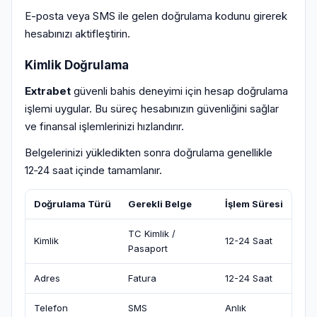
E-posta veya SMS ile gelen doğrulama kodunu girerek
hesabınızı aktifleştirin.
Kimlik Doğrulama
Extrabet
güvenli bahis deneyimi için hesap doğrulama
işlemi uygular. Bu süreç hesabınızın güvenliğini sağlar
ve finansal işlemlerinizi hızlandırır.
Belgelerinizi yükledikten sonra doğrulama genellikle
12‑24 saat içinde tamamlanır.
Doğrulama Türü
Gerekli Belge
İşlem Süresi
TC Kimlik /
Kimlik
12-24 Saat
Pasaport
Adres
Fatura
12-24 Saat
Telefon
SMS
Anlık