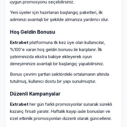
uygun promosyonu seçebilirsiniz.
Yeni üyeler için hazırlanan başlangıç paketleri, ilk
adımınızı avantajlı bir şekilde atmanıza yardımcı olur.
Hoş Geldin Bonusu
Extrabet
platformuna ilk kez üye olan kullanıcılar,
%100'e varan hoş geldin bonusu ile karşılanır. İlk
yatırımınızda ekstra bakiye ekleyerek oyun
deneyiminize avantajlı bir başlangıç yapabilirsiniz.
Bonus çevrim şartları sektördeki ortalamanın altında
tutulmuş, kullanıcı dostu bir yapı sunulmuştur.
Düzenli Kampanyalar
Extrabet
her gün farklı promosyonlar sunarak sürekli
kazanç fırsatı yaratır. Haftalık kayıp iade bonusları ve
özel etkinlik promosyonları düzenli olarak güncellenir.