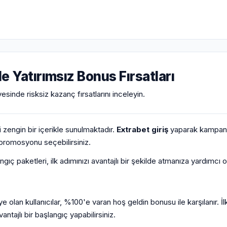
e Yatırımsız Bonus Fırsatları
esinde risksiz kazanç fırsatlarını inceleyin.
 zengin bir içerikle sunulmaktadır.
Extrabet giriş
yaparak kampanya
 promosyonu seçebilirsiniz.
ngıç paketleri, ilk adımınızı avantajlı bir şekilde atmanıza yardımcı o
e olan kullanıcılar, %100'e varan hoş geldin bonusu ile karşılanır. İl
tajlı bir başlangıç yapabilirsiniz.