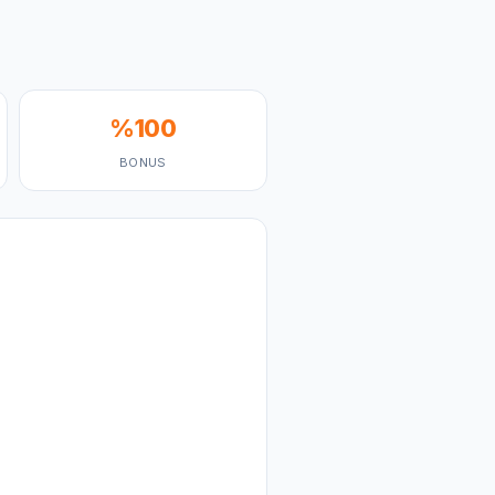
%100
BONUS