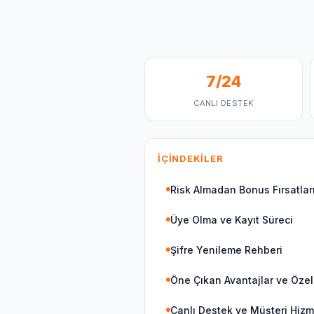
7/24
CANLI DESTEK
İÇINDEKILER
Risk Almadan Bonus Fırsatlar
Üye Olma ve Kayıt Süreci
Şifre Yenileme Rehberi
Öne Çıkan Avantajlar ve Özell
Canlı Destek ve Müşteri Hizm