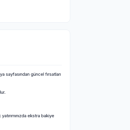
 sayfasından güncel fırsatları
lur.
k yatırımınızda ekstra bakiye