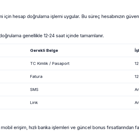
i için hesap doğrulama işlemi uygular. Bu süreç hesabınızın güvenli
 doğrulama genellikle 12‑24 saat içinde tamamlanır.
Gerekli Belge
İş
TC Kimlik / Pasaport
12
Fatura
12
SMS
An
Link
An
; mobil erişim, hızlı banka işlemleri ve güncel bonus fırsatlarından fa