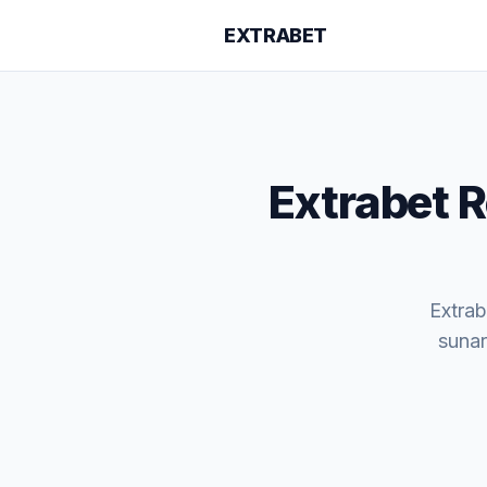
EXTRABET
Extrabet R
Extrabe
sunar