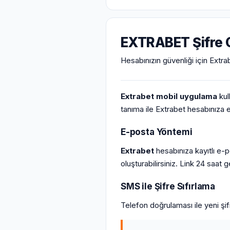
EXTRABET Şifre 
Hesabınızın güvenliği için Extra
Extrabet mobil uygulama
kul
tanıma ile Extrabet hesabınıza er
E-posta Yöntemi
Extrabet
hesabınıza kayıtlı e-po
oluşturabilirsiniz. Link 24 saat g
SMS ile Şifre Sıfırlama
Telefon doğrulaması ile yeni şifre