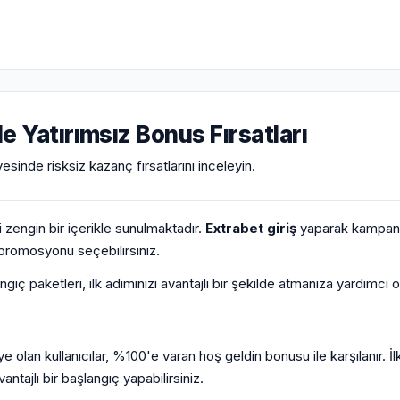
e Yatırımsız Bonus Fırsatları
esinde risksiz kazanç fırsatlarını inceleyin.
 zengin bir içerikle sunulmaktadır.
Extrabet giriş
yaparak kampanya
 promosyonu seçebilirsiniz.
ngıç paketleri, ilk adımınızı avantajlı bir şekilde atmanıza yardımcı o
e olan kullanıcılar, %100'e varan hoş geldin bonusu ile karşılanır. İl
tajlı bir başlangıç yapabilirsiniz.