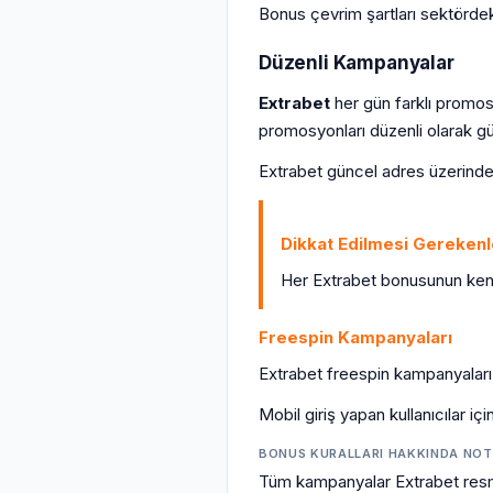
Bonus çevrim şartları sektördeki
Düzenli Kampanyalar
Extrabet
her gün farklı promosy
promosyonları düzenli olarak gü
Extrabet güncel adres üzerinden
Dikkat Edilmesi Gerekenl
Her Extrabet bonusunun kendi
Freespin Kampanyaları
Extrabet freespin kampanyaları 
Mobil giriş yapan kullanıcılar iç
BONUS KURALLARI HAKKINDA NOT
Tüm kampanyalar Extrabet resmi 