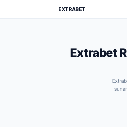
EXTRABET
Extrabet R
Extrabe
sunar