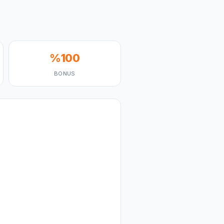
%100
BONUS