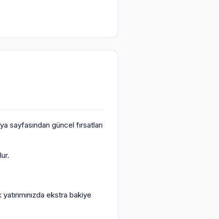
 sayfasından güncel fırsatları
lur.
k yatırımınızda ekstra bakiye