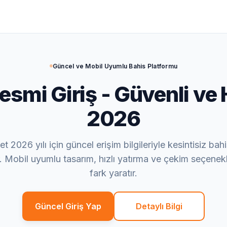
Güncel ve Mobil Uyumlu Bahis Platformu
esmi Giriş - Güvenli ve H
2026
t 2026 yılı için güncel erişim bilgileriyle kesintisiz bah
. Mobil uyumlu tasarım, hızlı yatırma ve çekim seçenekl
fark yaratır.
Güncel Giriş Yap
Detaylı Bilgi