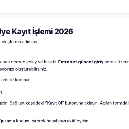
ye Kayıt İşlemi 2026
 oluşturma adımları
 son derece kolay ve hızlıdır.
Extrabet güncel giriş
adresi üzeri
bınızı oluşturabilirsiniz.
lantı ile korunur.
ı
idin. Sağ üst köşedeki “Kayıt Ol” butonuna tıklayın. Açılan formda kiş
ulama kodunu girerek hesabınızı aktifleştirin.