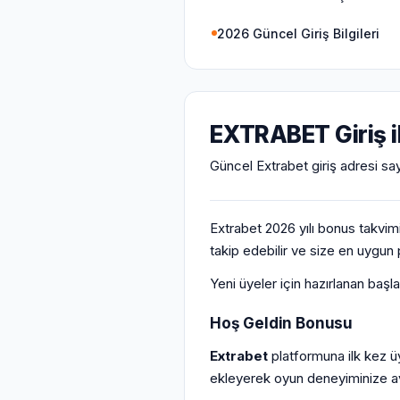
2026 Güncel Giriş Bilgileri
EXTRABET Giriş il
Güncel Extrabet giriş adresi say
Extrabet 2026 yılı bonus takvimi
takip edebilir ve size en uygun
Yeni üyeler için hazırlanan başla
Hoş Geldin Bonusu
Extrabet
platformuna ilk kez üy
ekleyerek oyun deneyiminize avan