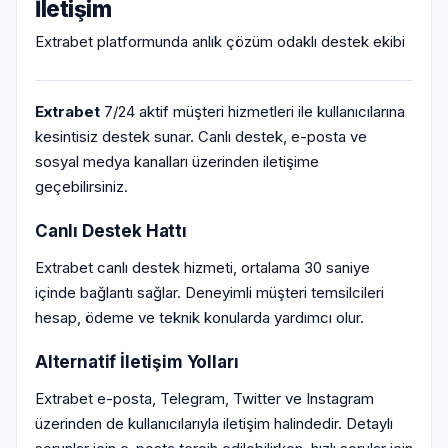
İletişim
Extrabet platformunda anlık çözüm odaklı destek ekibi
Extrabet
7/24 aktif müşteri hizmetleri ile kullanıcılarına
kesintisiz destek sunar. Canlı destek, e-posta ve
sosyal medya kanalları üzerinden iletişime
geçebilirsiniz.
Canlı Destek Hattı
Extrabet canlı destek hizmeti, ortalama 30 saniye
içinde bağlantı sağlar. Deneyimli müşteri temsilcileri
hesap, ödeme ve teknik konularda yardımcı olur.
Alternatif İletişim Yolları
Extrabet e-posta, Telegram, Twitter ve Instagram
üzerinden de kullanıcılarıyla iletişim halindedir. Detaylı