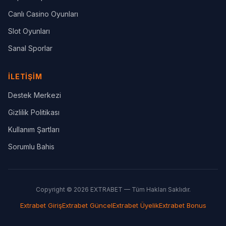
Canlı Casino Oyunları
Slot Oyunları
Sanal Sporlar
İLETIŞIM
Destek Merkezi
Gizlilik Politikası
Kullanım Şartları
Sorumlu Bahis
Copyright © 2026 EXTRABET — Tüm Hakları Saklıdır.
Extrabet Giriş
Extrabet Güncel
Extrabet Üyelik
Extrabet Bonus