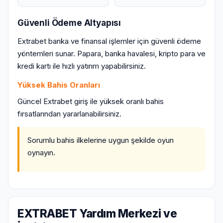
Güvenli Ödeme Altyapısı
Extrabet banka ve finansal işlemler için güvenli ödeme
yöntemleri sunar. Papara, banka havalesi, kripto para ve
kredi kartı ile hızlı yatırım yapabilirsiniz.
Yüksek Bahis Oranları
Güncel Extrabet giriş ile yüksek oranlı bahis
fırsatlarından yararlanabilirsiniz.
Sorumlu bahis ilkelerine uygun şekilde oyun
oynayın.
EXTRABET Yardım Merkezi ve