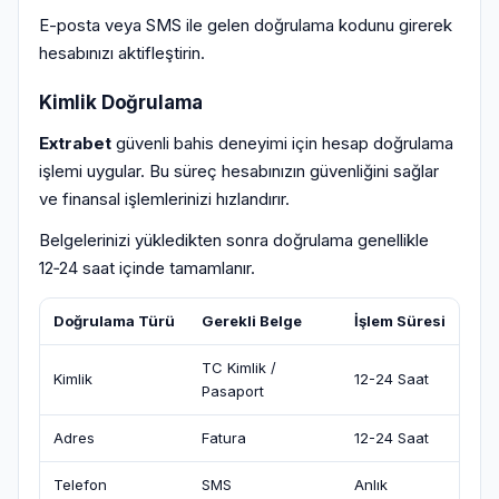
E-posta veya SMS ile gelen doğrulama kodunu girerek
hesabınızı aktifleştirin.
Kimlik Doğrulama
Extrabet
güvenli bahis deneyimi için hesap doğrulama
işlemi uygular. Bu süreç hesabınızın güvenliğini sağlar
ve finansal işlemlerinizi hızlandırır.
Belgelerinizi yükledikten sonra doğrulama genellikle
12‑24 saat içinde tamamlanır.
Doğrulama Türü
Gerekli Belge
İşlem Süresi
TC Kimlik /
Kimlik
12-24 Saat
Pasaport
Adres
Fatura
12-24 Saat
Telefon
SMS
Anlık