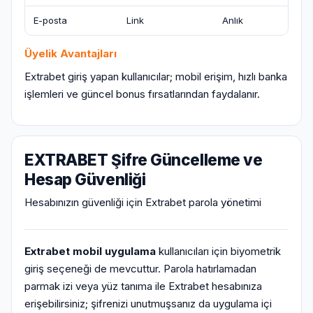
E-posta
Link
Anlık
Üyelik Avantajları
Extrabet giriş yapan kullanıcılar; mobil erişim, hızlı banka
işlemleri ve güncel bonus fırsatlarından faydalanır.
EXTRABET Şifre Güncelleme ve
Hesap Güvenliği
Hesabınızın güvenliği için Extrabet parola yönetimi
Extrabet mobil uygulama
kullanıcıları için biyometrik
giriş seçeneği de mevcuttur. Parola hatırlamadan
parmak izi veya yüz tanıma ile Extrabet hesabınıza
erişebilirsiniz; şifrenizi unutmuşsanız da uygulama içi