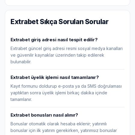
Extrabet Sıkça Sorulan Sorular
Extrabet giriş adresi nasıl tespit edilir?
Extrabet güncel giriş adresi resmi sosyal medya kanalları
ve güvenilir kaynaklar üzerinden takip edilerek
bulunabilir.
Extrabet üyelik işlemi nasıl tamamlanır?
Kayıt formunu doldurup e-posta ya da SMS doğrulaması
yaptıktan sonra üyelik işlemi birkaç dakika içinde
tamamlanır.
Extrabet bonusları nasıl alınır?
Bonuslar otomatik olarak hesaba eklenir; yatırımlı
bonuslar için ilk yatırım gerekirken, yatırımsız bonuslar