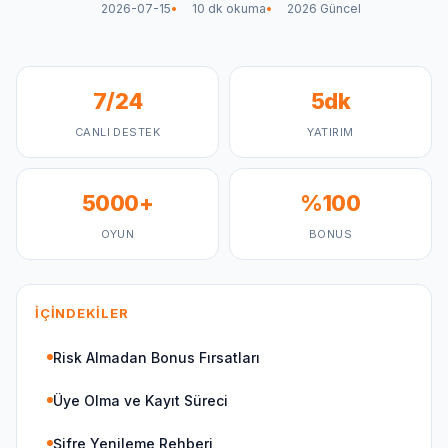
2026-07-15
10 dk okuma
2026 Güncel
7/24
5dk
CANLI DESTEK
YATIRIM
5000+
%100
OYUN
BONUS
İÇINDEKILER
Risk Almadan Bonus Fırsatları
Üye Olma ve Kayıt Süreci
Şifre Yenileme Rehberi