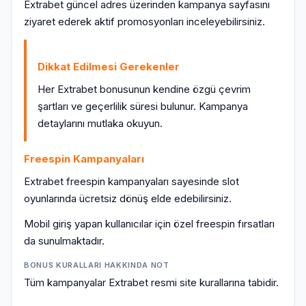
Extrabet güncel adres üzerinden kampanya sayfasını
ziyaret ederek aktif promosyonları inceleyebilirsiniz.
Dikkat Edilmesi Gerekenler
Her Extrabet bonusunun kendine özgü çevrim
şartları ve geçerlilik süresi bulunur. Kampanya
detaylarını mutlaka okuyun.
Freespin Kampanyaları
Extrabet freespin kampanyaları sayesinde slot
oyunlarında ücretsiz dönüş elde edebilirsiniz.
Mobil giriş yapan kullanıcılar için özel freespin fırsatları
da sunulmaktadır.
BONUS KURALLARI HAKKINDA NOT
Tüm kampanyalar Extrabet resmi site kurallarına tabidir.