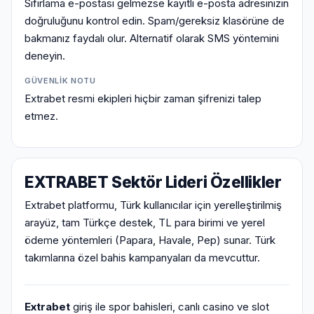
Sıfırlama e-postası gelmezse kayıtlı e-posta adresinizin
doğruluğunu kontrol edin. Spam/gereksiz klasörüne de
bakmanız faydalı olur. Alternatif olarak SMS yöntemini
deneyin.
GÜVENLIK NOTU
Extrabet resmi ekipleri hiçbir zaman şifrenizi talep
etmez.
EXTRABET Sektör Lideri Özellikler
Extrabet platformu, Türk kullanıcılar için yerelleştirilmiş
arayüz, tam Türkçe destek, TL para birimi ve yerel
ödeme yöntemleri (Papara, Havale, Pep) sunar. Türk
takımlarına özel bahis kampanyaları da mevcuttur.
Extrabet
giriş ile spor bahisleri, canlı casino ve slot