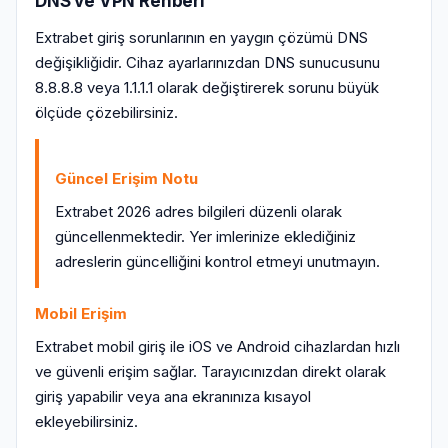
DNS ve VPN Rehberi
Extrabet giriş sorunlarının en yaygın çözümü DNS
değişikliğidir. Cihaz ayarlarınızdan DNS sunucusunu
8.8.8.8 veya 1.1.1.1 olarak değiştirerek sorunu büyük
ölçüde çözebilirsiniz.
Güncel Erişim Notu
Extrabet 2026 adres bilgileri düzenli olarak
güncellenmektedir. Yer imlerinize eklediğiniz
adreslerin güncelliğini kontrol etmeyi unutmayın.
Mobil Erişim
Extrabet mobil giriş ile iOS ve Android cihazlardan hızlı
ve güvenli erişim sağlar. Tarayıcınızdan direkt olarak
giriş yapabilir veya ana ekranınıza kısayol
ekleyebilirsiniz.