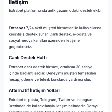
İletişim
Extrabet platformunda anlık çözüm odaklı destek ekibi
Extrabet
7/24 aktif müşteri hizmetleri ile kullanıcılarına
kesintisiz destek sunar. Canlı destek, e-posta ve
sosyal medya kanalları üzerinden iletişime
geçebilirsiniz.
Canlı Destek Hattı
Extrabet canlı destek hizmeti, ortalama 30 saniye
içinde bağlantı sağlar. Deneyimli müşteri temsilcileri
hesap, ödeme ve teknik konularda yardımcı olur.
Alternatif İletişim Yolları
Extrabet e-posta, Telegram, Twitter ve Instagram
üzerinden de kullanıcılarıyla iletişim halindedir. Detaylı