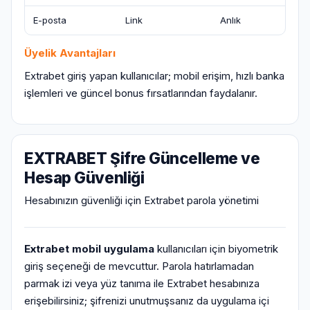
E-posta
Link
Anlık
Üyelik Avantajları
Extrabet giriş yapan kullanıcılar; mobil erişim, hızlı banka
işlemleri ve güncel bonus fırsatlarından faydalanır.
EXTRABET Şifre Güncelleme ve
Hesap Güvenliği
Hesabınızın güvenliği için Extrabet parola yönetimi
Extrabet mobil uygulama
kullanıcıları için biyometrik
giriş seçeneği de mevcuttur. Parola hatırlamadan
parmak izi veya yüz tanıma ile Extrabet hesabınıza
erişebilirsiniz; şifrenizi unutmuşsanız da uygulama içi