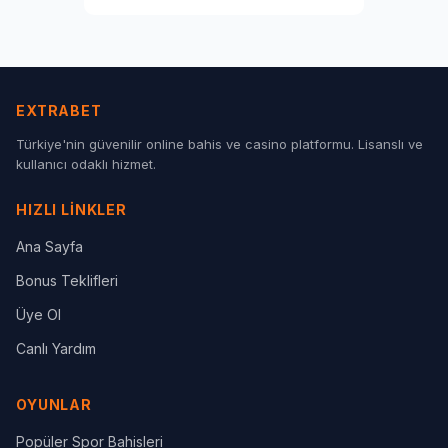
EXTRABET
Türkiye'nin güvenilir online bahis ve casino platformu. Lisanslı ve
kullanıcı odaklı hizmet.
HIZLI LINKLER
Ana Sayfa
Bonus Teklifleri
Üye Ol
Canlı Yardım
OYUNLAR
Popüler Spor Bahisleri