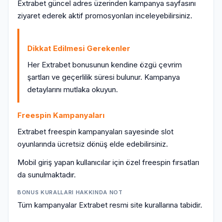
Extrabet güncel adres üzerinden kampanya sayfasını
ziyaret ederek aktif promosyonları inceleyebilirsiniz.
Dikkat Edilmesi Gerekenler
Her Extrabet bonusunun kendine özgü çevrim
şartları ve geçerlilik süresi bulunur. Kampanya
detaylarını mutlaka okuyun.
Freespin Kampanyaları
Extrabet freespin kampanyaları sayesinde slot
oyunlarında ücretsiz dönüş elde edebilirsiniz.
Mobil giriş yapan kullanıcılar için özel freespin fırsatları
da sunulmaktadır.
BONUS KURALLARI HAKKINDA NOT
Tüm kampanyalar Extrabet resmi site kurallarına tabidir.