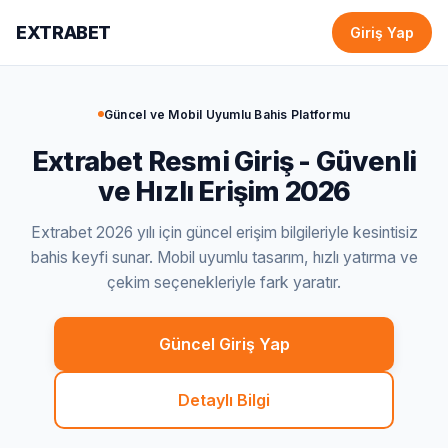
EXTRABET
Giriş Yap
Güncel ve Mobil Uyumlu Bahis Platformu
Extrabet Resmi Giriş - Güvenli
ve Hızlı Erişim 2026
Extrabet 2026 yılı için güncel erişim bilgileriyle kesintisiz
bahis keyfi sunar. Mobil uyumlu tasarım, hızlı yatırma ve
çekim seçenekleriyle fark yaratır.
Güncel Giriş Yap
Detaylı Bilgi