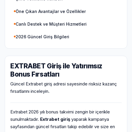
Öne Çıkan Avantajlar ve Özellikler
Canlı Destek ve Müşteri Hizmetleri
2026 Güncel Giriş Bilgileri
EXTRABET Giriş ile Yatırımsız
Bonus Fırsatları
Güncel Extrabet giriş adresi sayesinde risksiz kazanç
fırsatlarını inceleyin.
Extrabet 2026 yılı bonus takvimi zengin bir içerikle
sunulmaktadır.
Extrabet giriş
yaparak kampanya
sayfasından güncel fırsatları takip edebilir ve size en