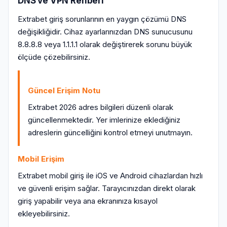
DNS ve VPN Rehberi
Extrabet giriş sorunlarının en yaygın çözümü DNS
değişikliğidir. Cihaz ayarlarınızdan DNS sunucusunu
8.8.8.8 veya 1.1.1.1 olarak değiştirerek sorunu büyük
ölçüde çözebilirsiniz.
Güncel Erişim Notu
Extrabet 2026 adres bilgileri düzenli olarak
güncellenmektedir. Yer imlerinize eklediğiniz
adreslerin güncelliğini kontrol etmeyi unutmayın.
Mobil Erişim
Extrabet mobil giriş ile iOS ve Android cihazlardan hızlı
ve güvenli erişim sağlar. Tarayıcınızdan direkt olarak
giriş yapabilir veya ana ekranınıza kısayol
ekleyebilirsiniz.