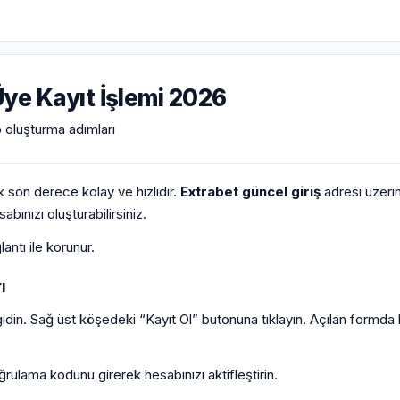
ye Kayıt İşlemi 2026
 oluşturma adımları
 son derece kolay ve hızlıdır.
Extrabet güncel giriş
adresi üzeri
bınızı oluşturabilirsiniz.
lantı ile korunur.
ı
idin. Sağ üst köşedeki “Kayıt Ol” butonuna tıklayın. Açılan formda kiş
ulama kodunu girerek hesabınızı aktifleştirin.