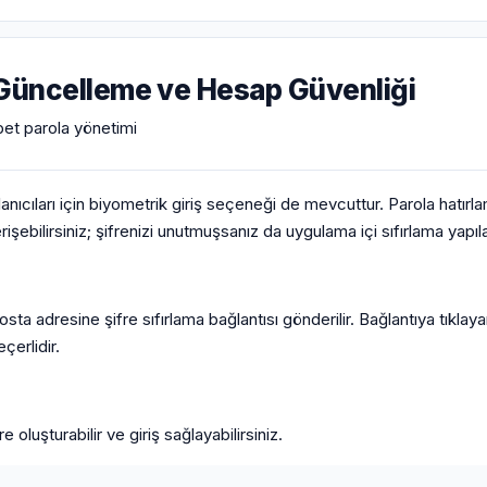
Güncelleme ve Hesap Güvenliği
bet parola yönetimi
lanıcıları için biyometrik giriş seçeneği de mevcuttur. Parola hatı
işebilirsiniz; şifrenizi unutmuşsanız da uygulama içi sıfırlama yapılab
sta adresine şifre sıfırlama bağlantısı gönderilir. Bağlantıya tıklaya
eçerlidir.
 oluşturabilir ve giriş sağlayabilirsiniz.