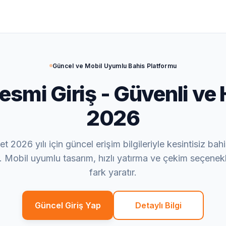
Güncel ve Mobil Uyumlu Bahis Platformu
esmi Giriş - Güvenli ve H
2026
t 2026 yılı için güncel erişim bilgileriyle kesintisiz bah
. Mobil uyumlu tasarım, hızlı yatırma ve çekim seçenekl
fark yaratır.
Güncel Giriş Yap
Detaylı Bilgi