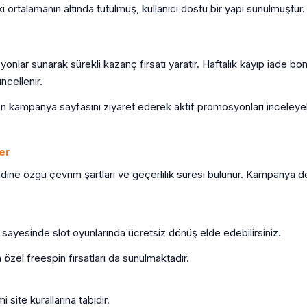
 ortalamanın altında tutulmuş, kullanıcı dostu bir yapı sunulmuştur.
onlar sunarak sürekli kazanç fırsatı yaratır. Haftalık kayıp iade bonu
ncellenir.
 kampanya sayfasını ziyaret ederek aktif promosyonları inceleyebi
er
ne özgü çevrim şartları ve geçerlilik süresi bulunur. Kampanya de
sayesinde slot oyunlarında ücretsiz dönüş elde edebilirsiniz.
in özel freespin fırsatları da sunulmaktadır.
site kurallarına tabidir.