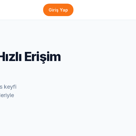
Giriş Yap
ızlı Erişim
is keyfi
eriyle