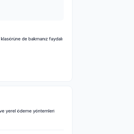
z klasörüne de bakmanız faydalı
mi ve yerel ödeme yöntemleri