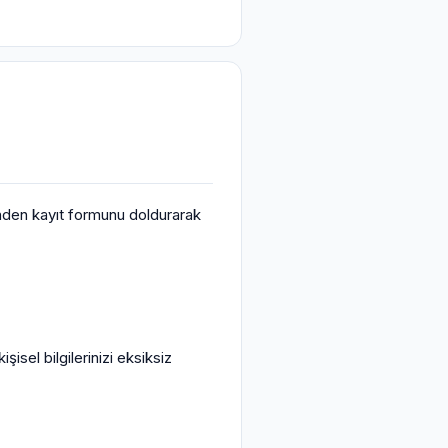
nden kayıt formunu doldurarak
isel bilgilerinizi eksiksiz