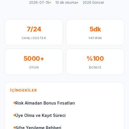
2026-07-15
10 dk okuma
2026 Güncel
7/24
5dk
CANLI DESTEK
YATIRIM
5000+
%100
OYUN
BONUS
İÇINDEKILER
Risk Almadan Bonus Fırsatları
Üye Olma ve Kayıt Süreci
Şifre Yenileme Rehberi