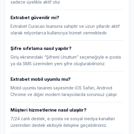
sadece üyelikle aktif olur.
Extrabet güvenilir mi?
Extrabet Curacao lisansına sahiptir ve uzun yıllardır aktif
olarak milyonlarca kullanıcıya hizmet vermektedir.
Şifre sıfırlama nasıl yapılır?
Giriş ekranındaki “Şifremi Unuttum” seçeneğiyle e-posta
ya da SMS üzerinden yeni şifre oluşturabilirsiniz.
Extrabet mobil uyumlu mu?
Mobil uyumlu tasarımı sayesinde iOS Safari, Android
Chrome ve diğer modern tarayıcılarda sorunsuz çalışır.
Müşteri hizmetlerine nasıl ulaşılır?
7/24 canlı destek, e-posta ve sosyal medya kanalları
üzerinden destek ekibiyle iletişime geçebilirsiniz.