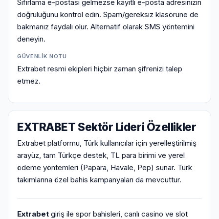
Sıfırlama e-postası gelmezse kayıtlı e-posta adresinizin
doğruluğunu kontrol edin. Spam/gereksiz klasörüne de
bakmanız faydalı olur. Alternatif olarak SMS yöntemini
deneyin.
GÜVENLIK NOTU
Extrabet resmi ekipleri hiçbir zaman şifrenizi talep
etmez.
EXTRABET Sektör Lideri Özellikler
Extrabet platformu, Türk kullanıcılar için yerelleştirilmiş
arayüz, tam Türkçe destek, TL para birimi ve yerel
ödeme yöntemleri (Papara, Havale, Pep) sunar. Türk
takımlarına özel bahis kampanyaları da mevcuttur.
Extrabet
giriş ile spor bahisleri, canlı casino ve slot