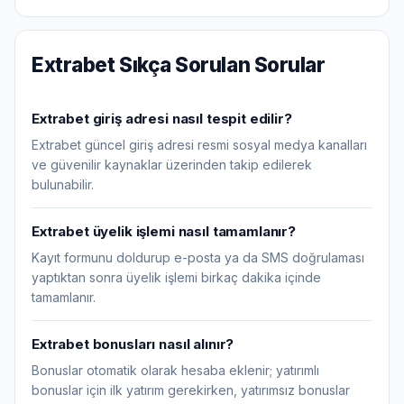
Extrabet Sıkça Sorulan Sorular
Extrabet giriş adresi nasıl tespit edilir?
Extrabet güncel giriş adresi resmi sosyal medya kanalları
ve güvenilir kaynaklar üzerinden takip edilerek
bulunabilir.
Extrabet üyelik işlemi nasıl tamamlanır?
Kayıt formunu doldurup e-posta ya da SMS doğrulaması
yaptıktan sonra üyelik işlemi birkaç dakika içinde
tamamlanır.
Extrabet bonusları nasıl alınır?
Bonuslar otomatik olarak hesaba eklenir; yatırımlı
bonuslar için ilk yatırım gerekirken, yatırımsız bonuslar